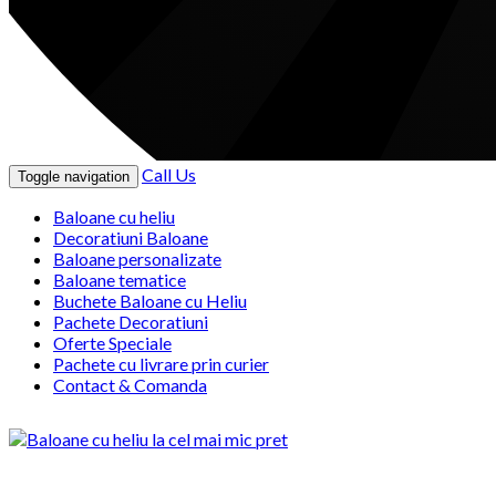
Call Us
Toggle navigation
Baloane cu heliu
Decoratiuni Baloane
Baloane personalizate
Baloane tematice
Buchete Baloane cu Heliu
Pachete Decoratiuni
Oferte Speciale
Pachete cu livrare prin curier
Contact & Comanda