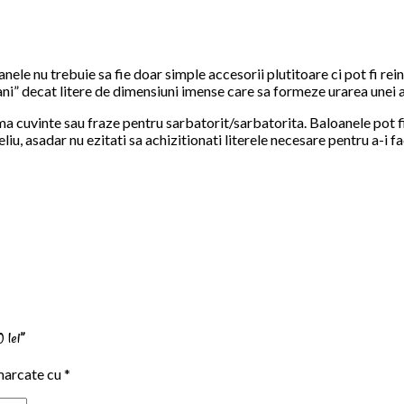
ele nu trebuie sa fie doar simple accesorii plutitoare ci pot fi rein
i” decat litere de dimensiuni imense care sa formeze urarea unei astfe
ma cuvinte sau fraze pentru sarbatorit/sarbatorita. Baloanele pot fi 
eliu, asadar nu ezitati sa achizitionati literele necesare pentru a-i 
 lei”
marcate cu
*