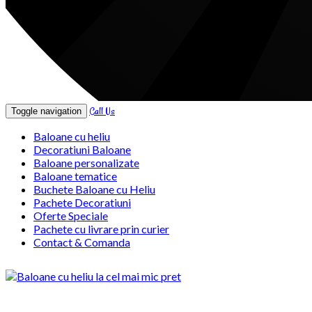
Call Us
Toggle navigation
Baloane cu heliu
Decoratiuni Baloane
Baloane personalizate
Baloane tematice
Buchete Baloane cu Heliu
Pachete Decoratiuni
Oferte Speciale
Pachete cu livrare prin curier
Contact & Comanda