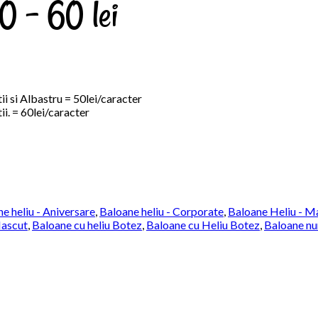
50 – 60 lei
tii si Albastru = 50lei/caracter
ii. = 60lei/caracter
e heliu - Aniversare
,
Baloane heliu - Corporate
,
Baloane Heliu - M
ascut
,
Baloane cu heliu Botez
,
Baloane cu Heliu Botez
,
Baloane nu