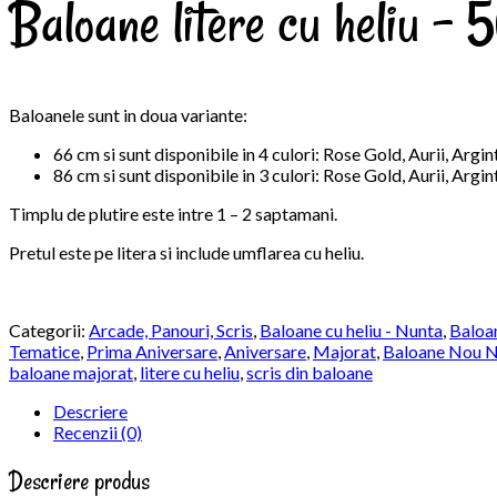
Baloane litere cu heliu – 
Baloanele sunt in doua variante:
66 cm si sunt disponibile in 4 culori: Rose Gold, Aurii, Argin
86 cm si sunt disponibile in 3 culori: Rose Gold, Aurii, Argint
Timplu de plutire este intre 1 – 2 saptamani.
Pretul este pe litera si include umflarea cu heliu.
Categorii:
Arcade, Panouri, Scris
,
Baloane cu heliu - Nunta
,
Baloan
Tematice
,
Prima Aniversare
,
Aniversare
,
Majorat
,
Baloane Nou N
baloane majorat
,
litere cu heliu
,
scris din baloane
Descriere
Recenzii (0)
Descriere produs