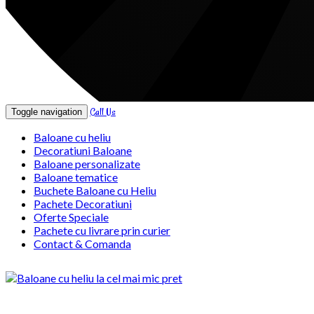
Call Us
Toggle navigation
Baloane cu heliu
Decoratiuni Baloane
Baloane personalizate
Baloane tematice
Buchete Baloane cu Heliu
Pachete Decoratiuni
Oferte Speciale
Pachete cu livrare prin curier
Contact & Comanda