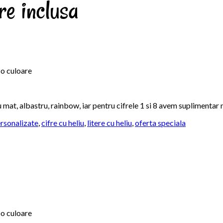
e inclusa
 o culoare
eu mat, albastru, rainbow, iar pentru cifrele 1 si 8 avem suplimentar 
rsonalizate
,
cifre cu heliu
,
litere cu heliu
,
oferta speciala
 o culoare