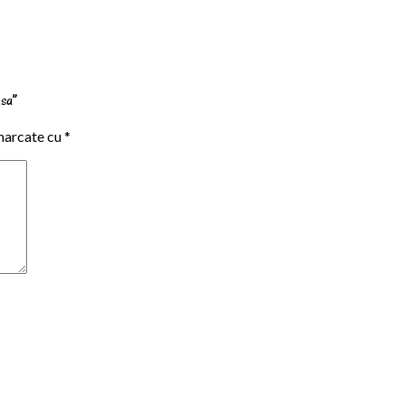
usa”
marcate cu
*