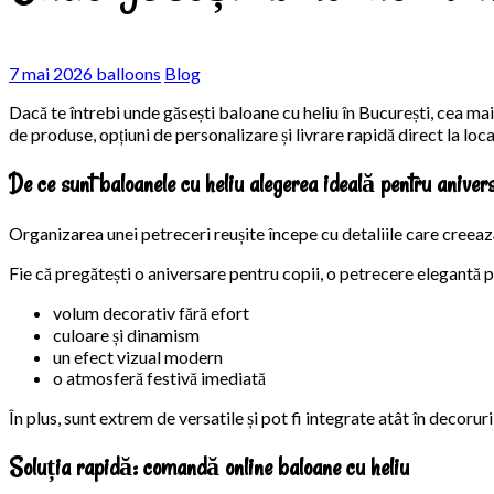
7 mai 2026
balloons
Blog
Dacă te întrebi unde găsești baloane cu heliu în București, cea mai
de produse, opțiuni de personalizare și livrare rapidă direct la loca
De ce sunt baloanele cu heliu alegerea ideală pentru aniver
Organizarea unei petreceri reușite începe cu detaliile care creeaz
Fie că pregătești o aniversare pentru copii, o petrecere elegantă 
volum decorativ fără efort
culoare și dinamism
un efect vizual modern
o atmosferă festivă imediată
În plus, sunt extrem de versatile și pot fi integrate atât în decorur
Soluția rapidă: comandă online baloane cu heliu