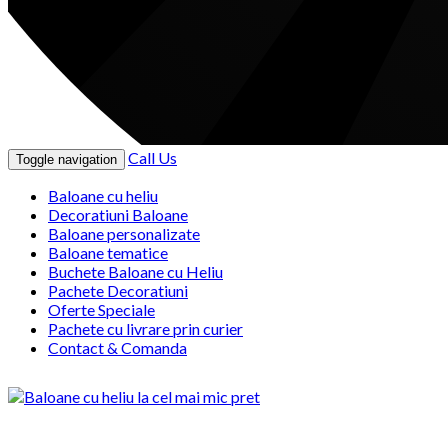
Call Us
Toggle navigation
Baloane cu heliu
Decoratiuni Baloane
Baloane personalizate
Baloane tematice
Buchete Baloane cu Heliu
Pachete Decoratiuni
Oferte Speciale
Pachete cu livrare prin curier
Contact & Comanda