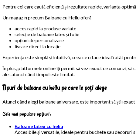
Pentru cei care caută eficiență și rezultate rapide, varianta opti
Un magazin precum Baloane cu Heliu oferă:
acces rapid la produse variate
selecție de baloane latex și folie
opțiuni de personalizare
livrare direct la locație
Experiența este simplă și intuitivă, ceea ce o face ideală atât pentr
În plus, platformele online îți permit să vezi exact ce comanzi, să 
ales atunci când timpul este limitat.
Tipuri de baloane cu heliu pe care le poți alege
Atunci când alegi baloane aniversare, este important să știi exact c
Cele mai populare opțiuni:
Baloane latex cu heliu
Accesibile și versatile, ideale pentru buchete sau decoruri s