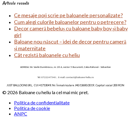
Articole recente
Ce mesaje poți scrie pe baloanele personalizate?
Cum alegi culorile baloanelor pentru o petrecere?
Decor cameră bebeluș cu baloane baby boy și baby
girl
Baloane nou născut – idei de decor pentru cameră
și maternitate
Cât rezistă baloanele cu heliu
ADRESA: Str. Vasile Dumitrescu, nr. 26 A, sector 5 Bucuresti, Calea Rahovei - Sebastian
Tel: 0722247540 ;
E-mail:
contact@baloane-heliu.ro
JUST BALLOONS SRL, CUI 41753049, Nr. Înmatriculare J40/13600/2019 , Capital social 200 RON
© 2026 Baloane cu heliu la cel mai mic pret.
Politica de confidentialitate
Politica de cookie
ANPC