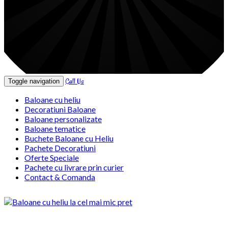
Call Us
Toggle navigation
Baloane cu heliu
Decoratiuni Baloane
Baloane personalizate
Baloane tematice
Buchete Baloane cu Heliu
Pachete Decoratiuni
Oferte Speciale
Pachete cu livrare prin curier
Contact & Comanda