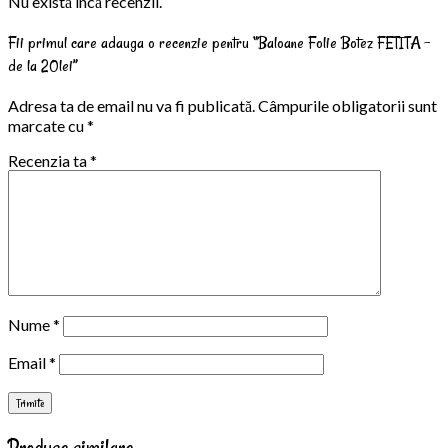
Nu există încă recenzii.
Fii primul care adauga o recenzie pentru “Baloane Folie Botez FETITA –
de la 20lei”
Adresa ta de email nu va fi publicată.
Câmpurile obligatorii sunt
marcate cu
*
Recenzia ta
*
Nume
*
Email
*