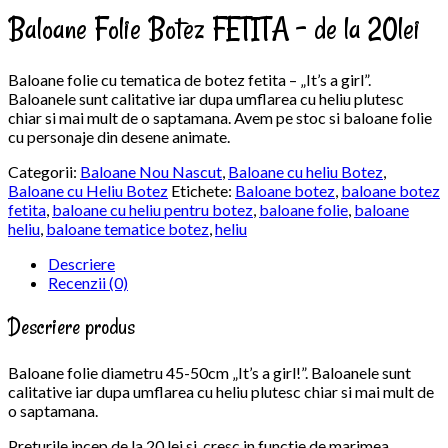
Baloane Folie Botez FETITA – de la 20lei
Baloane folie cu tematica de botez fetita – „It’s a girl”.
Baloanele sunt calitative iar dupa umflarea cu heliu plutesc
chiar si mai mult de o saptamana. Avem pe stoc si baloane folie
cu personaje din desene animate.
Categorii:
Baloane Nou Nascut
,
Baloane cu heliu Botez
,
Baloane cu Heliu Botez
Etichete:
Baloane botez
,
baloane botez
fetita
,
baloane cu heliu pentru botez
,
baloane folie
,
baloane
heliu
,
baloane tematice botez
,
heliu
Descriere
Recenzii (0)
Descriere produs
Baloane folie diametru 45-50cm „It’s a girl!”. Baloanele sunt
calitative iar dupa umflarea cu heliu plutesc chiar si mai mult de
o saptamana.
Preturile incep de la 20 lei si .cresc in functie de marimea