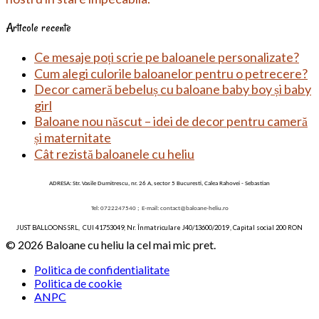
Articole recente
Ce mesaje poți scrie pe baloanele personalizate?
Cum alegi culorile baloanelor pentru o petrecere?
Decor cameră bebeluș cu baloane baby boy și baby
girl
Baloane nou născut – idei de decor pentru cameră
și maternitate
Cât rezistă baloanele cu heliu
ADRESA: Str. Vasile Dumitrescu, nr. 26 A, sector 5 Bucuresti, Calea Rahovei - Sebastian
Tel: 0722247540 ;
E-mail:
contact@baloane-heliu.ro
JUST BALLOONS SRL, CUI 41753049, Nr. Înmatriculare J40/13600/2019 , Capital social 200 RON
© 2026 Baloane cu heliu la cel mai mic pret.
Politica de confidentialitate
Politica de cookie
ANPC