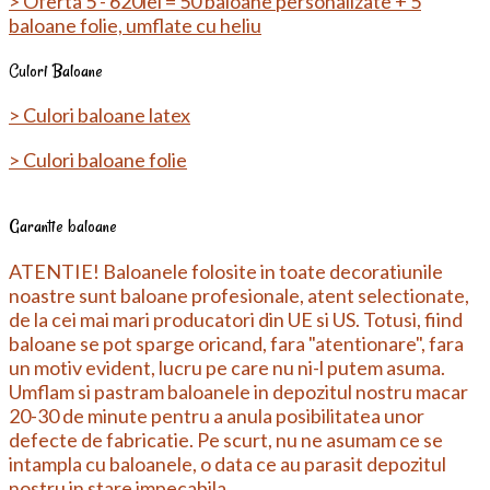
> Oferta 5 - 620lei = 50 baloane personalizate + 5
baloane folie, umflate cu heliu
Culori Baloane
> Culori baloane latex
> Culori baloane folie
Garantie baloane
ATENTIE! Baloanele folosite in toate decoratiunile
noastre sunt baloane profesionale, atent selectionate,
de la cei mai mari producatori din UE si US. Totusi, fiind
baloane se pot sparge oricand, fara "atentionare", fara
un motiv evident, lucru pe care nu ni-l putem asuma.
Umflam si pastram baloanele in depozitul nostru macar
20-30 de minute pentru a anula posibilitatea unor
defecte de fabricatie. Pe scurt, nu ne asumam ce se
intampla cu baloanele, o data ce au parasit depozitul
nostru in stare impecabila.