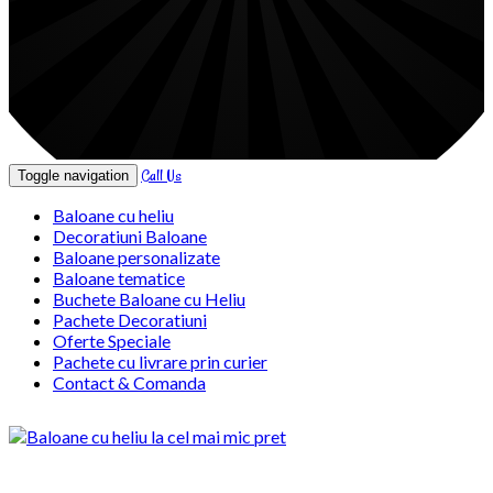
Call Us
Toggle navigation
Baloane cu heliu
Decoratiuni Baloane
Baloane personalizate
Baloane tematice
Buchete Baloane cu Heliu
Pachete Decoratiuni
Oferte Speciale
Pachete cu livrare prin curier
Contact & Comanda